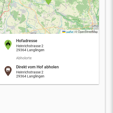
© OpenStreetMap
Leaflet
|
Hofadresse
Heinrichstrasse 2
29364 Langlingen
Abholorte
Direkt vom Hof abholen
Heinrichstrasse 2
29364 Langlingen