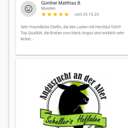
Günther Matthias B.
mood
Mueden
star
star
star
star
star
vom 25.10.25
Sehr freundliche Chefin, die den Laden mit Herzblut führt!
Top Qualität, die Braten vom black Angus sind wirklich sehr
lecker...