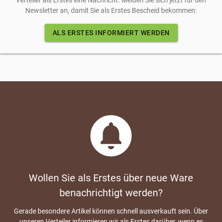
Verteiler als Erstes eine Nachricht. Melden Sie sich jetzt für den
Newsletter an, damit Sie als Erstes Bescheid bekommen:
ALS ERSTES INFORMIERT WERDEN
circle_notifications
Wollen Sie als Erstes über neue Ware
benachrichtigt werden?
Gerade besondere Artikel können schnell ausverkauft sein. Über
unseren Verteiler informieren wir als Erstes darüber, wenn es