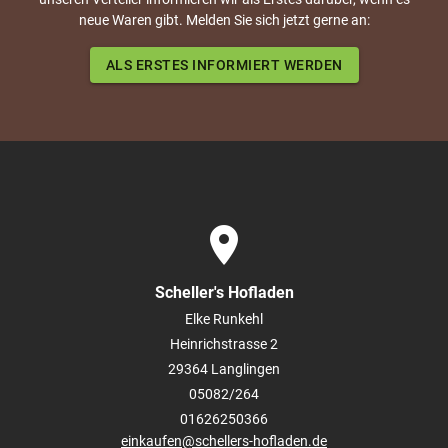
neue Waren gibt. Melden Sie sich jetzt gerne an:
ALS ERSTES INFORMIERT WERDEN
place
Scheller's Hofladen
Elke Runkehl
Heinrichstrasse 2
29364
Langlingen
05082/264
01626250366
einkaufen@schellers-hofladen.de