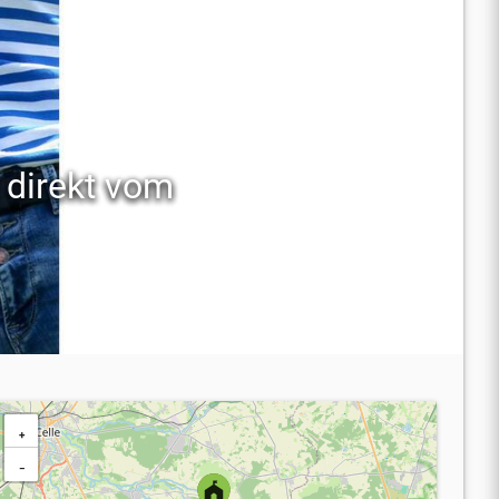
 direkt vom
+
−