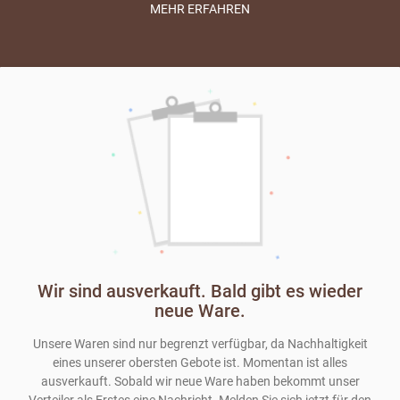
abgerechnet und die tatsächliche Größe kann variieren, da es ein
MEHR ERFAHREN
natürliches Produkt ist. Bei der Übergabe wird gewogen und der
Preis festgelegt.
Alle Preise inkl. MwSt., mehr Informationen zu den
Versandkosten im Abschnitt
Lieferung & Zahlung
auf dieser Seite
Wir sind ausverkauft. Bald gibt es wieder
neue Ware.
Unsere Waren sind nur begrenzt verfügbar, da Nachhaltigkeit
eines unserer obersten Gebote ist. Momentan ist alles
ausverkauft. Sobald wir neue Ware haben bekommt unser