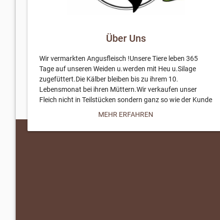
Über Uns
Wir vermarkten Angusfleisch !Unsere Tiere leben 365
Tage auf unseren Weiden u.werden mit Heu u.Silage
zugefüttert.Die Kälber bleiben bis zu ihrem 10.
Lebensmonat bei ihren Müttern.Wir verkaufen unser
Fleich nicht in Teilstücken sondern ganz so wie der Kunde
es wünscht.Das Fleisch hängt 3 Wochen ab bevor wir es
MEHR ERFAHREN
verkaufen. Ausserdem beliefern wir den Mühlengrund
Wienhausen mit unserem besonderen Fleisch.